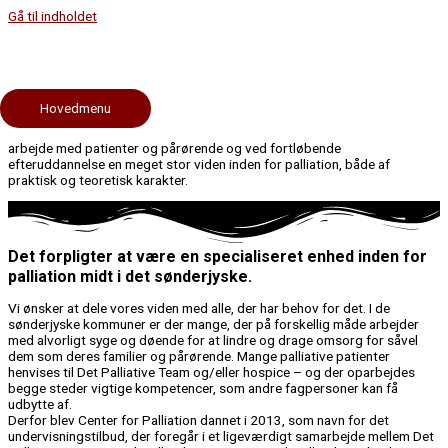
Gå til indholdet
Vidensdeling
Center for Palliation i Sønderjylland
Hovedmenu
Personalet på HospiceSønderjylland opnår gennem det specialiserede
arbejde med patienter og pårørende og ved fortløbende
efteruddannelse en meget stor viden inden for palliation, både af
praktisk og teoretisk karakter.
Det forpligter at være en specialiseret enhed inden for
palliation midt i det sønderjyske.
Vi ønsker at dele vores viden med alle, der har behov for det. I de
sønderjyske kommuner er der mange, der på forskellig måde arbejder
med alvorligt syge og døende for at lindre og drage omsorg for såvel
dem som deres familier og pårørende. Mange palliative patienter
henvises til Det Palliative Team og/eller hospice – og der oparbejdes
begge steder vigtige kompetencer, som andre fagpersoner kan få
udbytte af.
Derfor blev Center for Palliation dannet i 2013, som navn for det
undervisningstilbud, der foregår i et ligeværdigt samarbejde mellem Det