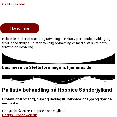
Gå til indholdet
Organisation
Støtteforeningen for HospiceSønderjylland
Hovedmenu
Stiftet i 1997 med det formål at få etableret et Hospice i Sønderjylland.
Indsamle midler til støtte og udvikling – inklusiv personaleudvikling og
frivillighedskorps. En stor folkelig opbakning er med til at sikre dets
fremtid og udvikling.
Læs mere på Støtteforeningens hjemmeside
Palliativ behandling på Hospice Sønderjylland
Professionel omsorg, pleje og lindring til uhelbredeligt syge og døende
mennesker.
Copyright © 2026 Hospice Sønderjylland
Design Siroccoweb.dk