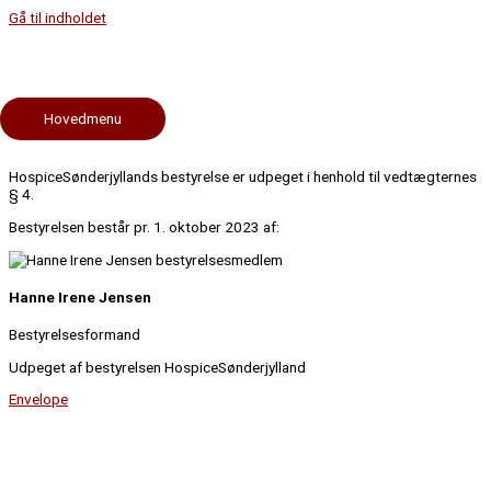
Gå til indholdet
HospiceSønderjylland
HospiceSønderjyllands bestyrelse
Hovedmenu
Værdigrundlag og menneskesyn for HospiceSønderjylland
HospiceSønderjyllands bestyrelse er udpeget i henhold til vedtægternes
§ 4.
Bestyrelsen består pr. 1. oktober 2023 af:
Hanne Irene Jensen
Bestyrelsesformand
Udpeget af bestyrelsen HospiceSønderjylland
Envelope