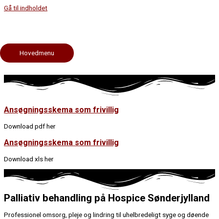
Gå til indholdet
Frivillige
Ansøgningsskema som frivillig
Hovedmenu
Her kan ansøgningsskema som frivillig hentes og udskrives.
Ansøgningsskema som frivillig
Download pdf her
Ansøgningsskema som frivillig
Download xls her
Palliativ behandling på Hospice Sønderjylland
Professionel omsorg, pleje og lindring til uhelbredeligt syge og døende